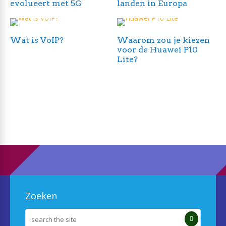
evolueert met 5G
landen in Europa
Wat is VoIP?
Waarom zou je kiezen
voor de Huawei P10
Lite?
Zoeken