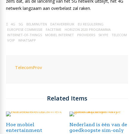
zelfs dat, als de lancering van het 5G netwerk uitblijft, het 4G
netwerk langzaam aan overbelast zal raken.
4G
5G
BELMINUTEN
DATAVERBRUIK
EU REGULERING
EUROPESE COMMISSIE
FACETIME
HORIZON 2020 PROGRAMMA
INTERNET-OF-THINGS
MOBIEL INTERNET
PROVIDERS
SKYPE
TELECOM
VOIP
WHATSAPP
TelecomProv
Related Items
Hoe mobiel
Nederland is één van de
entertainment
goedkoopste sim-only