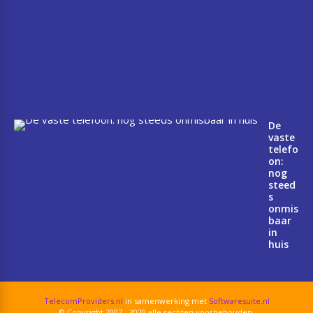
e
v
a
k
a
n
t
i
e
De
vaste
telefo
on:
nog
steed
s
onmis
baar
in
huis
TelecomProviders.nl
in samenwerking met
Softwaresuite.nl
© Copyright 2007 - 2020 alle rechten voorbehouden.