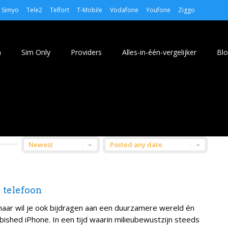
Simyo
Tele2
Telfort
T-Mobile
Vodafone
Youfone
Ziggo
n
Sim Only
Providers
Alles-in-één-vergelijker
Bl
 telefoon
aar wil je ook bijdragen aan een duurzamere wereld én
shed iPhone. In een tijd waarin milieubewustzijn steeds