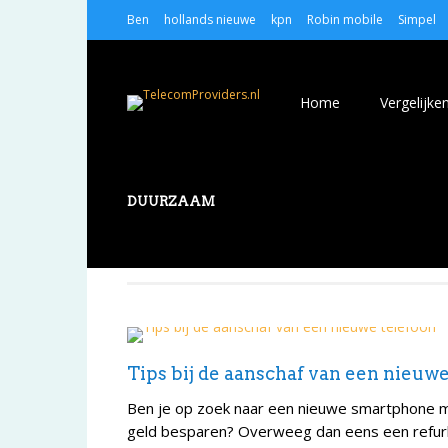
Ben
hollands nieuwe
kpn
Robin mobile
Simpel
Home
Vergelijke
DUURZAAM
Tips bij de aanschaf van een nieuwe
Ben je op zoek naar een nieuwe smartphone m
geld besparen? Overweeg dan eens een refurbi