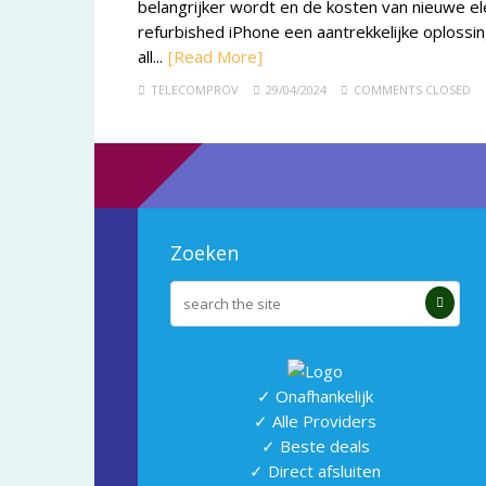
belangrijker wordt en de kosten van nieuwe ele
refurbished iPhone een aantrekkelijke oplossin
all...
[Read More]
TELECOMPROV
29/04/2024
COMMENTS CLOSED
Zoeken
✓ Onafhankelijk
✓ Alle Providers
✓ Beste deals
✓ Direct afsluiten