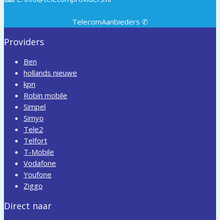
TelecomAanbieders ✆
Providers
Ben
hollands nieuwe
kpn
Robin mobile
Simpel
Simyo
Tele2
Telfort
T-Mobile
Vodafone
Youfone
Ziggo
Direct naar