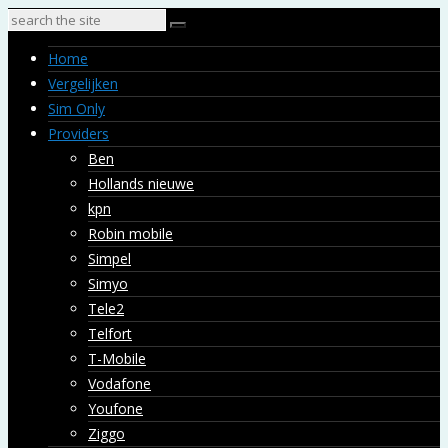
Home
Vergelijken
Sim Only
Providers
Ben
Hollands nieuwe
kpn
Robin mobile
Simpel
Simyo
Tele2
Telfort
T-Mobile
Vodafone
Youfone
Ziggo