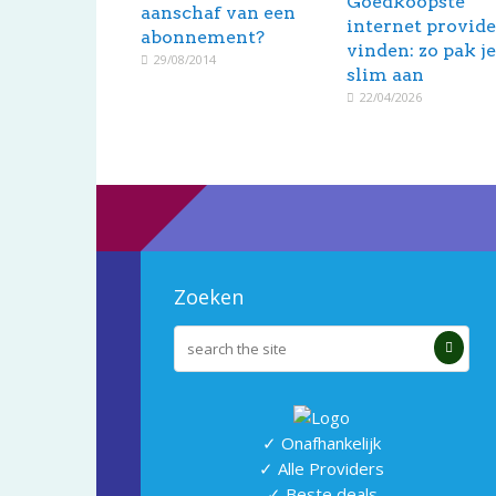
Goedkoopste
aanschaf van een
internet provide
abonnement?
vinden: zo pak je
29/08/2014
slim aan
22/04/2026
Zoeken
✓ Onafhankelijk
✓ Alle Providers
✓ Beste deals