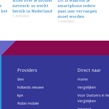
Alles over je mobiel
Dit is waarom je
r
netwerk: zo werkt
smartphone iedere
 het
bereik in Nederland
paar jaar vervangen
20/05/2026
moet worden
06/03/2025
Providers
Direct naar
Ben
Home
hollands nieuwe
Vergelijken
kpn
Voor Duitsers in N
Vergelijken
Robin mobile
Internet