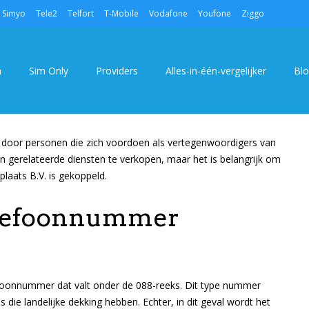
Simyo
Tele2
Telfort
T-Mobile
Vodafone
Youfone
Ziggo
2600
TELECOMPROV
18/07/2024
COMMENTS CLOSED
5362
VIEWS
TELECOMPROVIDERS.NL
n
Sim Only
Providers
Alles-in-één-vergelijker
Bl
door personen die zich voordoen als vertegenwoordigers van
 gerelateerde diensten te verkopen, maar het is belangrijk om
laats B.V. is gekoppeld.
elefoonnummer
oonnummer dat valt onder de 088-reeks. Dit type nummer
 die landelijke dekking hebben. Echter, in dit geval wordt het