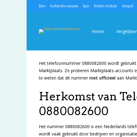
Ben
hollands nieuwe
kpn
Robin mobile
Simpel
PAS OP BIJ HET TELEFOONNUMMER 088008
Home
Vergelijke
Het telefoonnummer 0880082600 wordt gebruikt 
Marktplaats. Ze proberen Marktplaats-accounts en
te weten dat dit nummer
niet
officieel
aan Marktp
Herkomst van T
0880082600
Het nummer 0880082600 is een Nederlands telef
wordt vaak gebruikt door bedrijven en organisaties