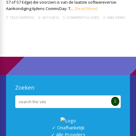
S7 of S7 Edge) die voorzien is van de laatste softwareversie.
Aankondiging tijdens CommsDay: T...
[Read More]
TELECOMPROV
18/11/2016
COMMENTS CLOSED
4580 VIEWS
Zoeken
✓ Onafhankelijk
✓ Alle Providers