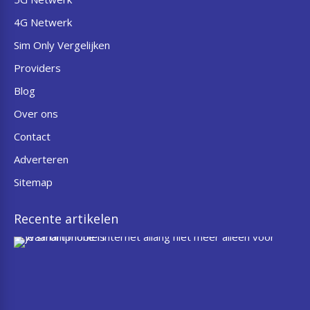
4G Netwerk
Sim Only Vergelijken
Providers
Blog
Over ons
Contact
Adverteren
Sitemap
Recente artikelen
W
a
a
r
o
m