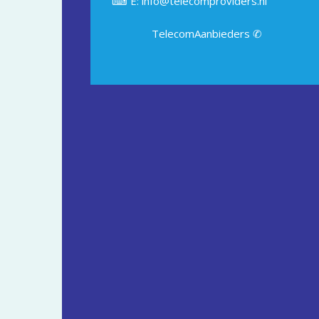
⌨ E: info@telecomproviders.nl
TelecomAanbieders ✆