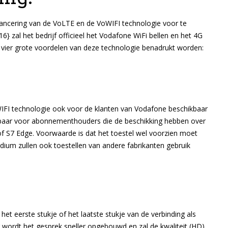
lancering van de VoLTE en de VoWIFI technologie voor te
zal het bedrijf officieel het Vodafone WiFi bellen en het 4G
 vier grote voordelen van deze technologie benadrukt worden:
FI technologie ook voor de klanten van Vodafone beschikbaar
hikbaar voor abonnementhouders die de beschikking hebben over
f S7 Edge. Voorwaarde is dat het toestel wel voorzien moet
tadium zullen ook toestellen van andere fabrikanten gebruik
 het eerste stukje of het laatste stukje van de verbinding als
r wordt het gesprek sneller opgebouwd en zal de kwaliteit (HD)