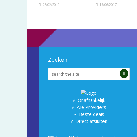
05/02/2019
15/06/2017
Zoeken
✓ Onafhankelijk
✓ Alle Providers
✓ Beste deals
✓ Direct afsluiten