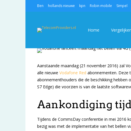
Ben
hollands nieuwe
kpn
Robin mobile
Simpel
VODAFONE LANCEERT MAANDAG HET BELLEN 
COMMENTS CLOSED
4580 VIEWS
NEWS
Home
Vergelijke
Aanstaande maandag (21 november 2016) zal Voda
alle nieuwe
Vodafone Red
abonnementen. Deze te
abonnementhouders die de beschikking hebben ov
S7 Edge) die voorzien is van de laatste softwareve
Aankondiging ti
Tijdens de CommsDay conferentie in mei 2016 kon
bezig was met de implementatie van het bellen vi