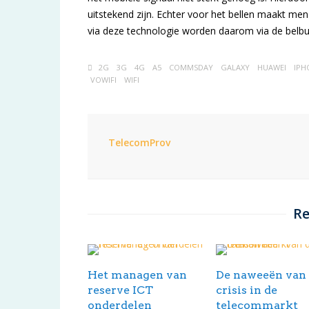
uitstekend zijn. Echter voor het bellen maakt m
via deze technologie worden daarom via de belbu
2G
3G
4G
A5
COMMSDAY
GALAXY
HUAWEI
IPH
VOWIFI
WIFI
TelecomProv
Re
Het managen van
De naweeën van
reserve ICT
crisis in de
onderdelen
telecommarkt