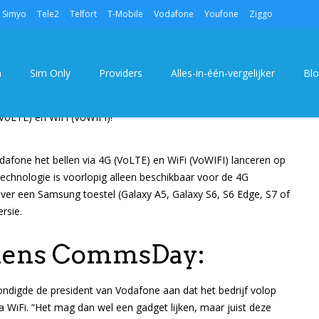
Simyo
Tele2
Telfort
T-Mobile
Vodafone
Youfone
Ziggo
VIA 4G (VOLTE) EN WIFI (VOWIFI)!
TELECOMPROV
18/11/2016
n
Sim Only
Providers
Alles-in-één-vergelijker
Bl
fone het bellen via 4G (VoLTE) en WiFi (VoWIFI) lanceren op
chnologie is voorlopig alleen beschikbaar voor de 4G
er een Samsung toestel (Galaxy A5, Galaxy S6, S6 Edge, S7 of
rsie.
jdens CommsDay:
digde de president van Vodafone aan dat het bedrijf volop
a WiFi. “Het mag dan wel een gadget lijken, maar juist deze