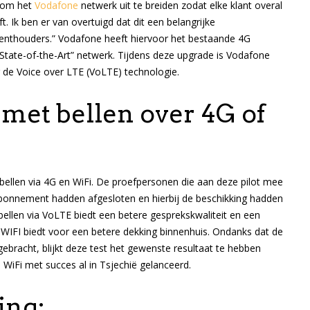
d om het
Vodafone
netwerk uit te breiden zodat elke klant overal
t. Ik ben er van overtuigd dat dit een belangrijke
nthouders.” Vodafone heeft hiervoor het bestaande 4G
State-of-the-Art” netwerk. Tijdens deze upgrade is Vodafone
de Voice over LTE (VoLTE) technologie.
 met bellen over 4G of
bellen via 4G en WiFi. De proefpersonen die aan deze pilot mee
abonnement hadden afgesloten en hierbij de beschikking hadden
bellen via VoLTE biedt een betere gesprekskwaliteit en een
 VoWIFI biedt voor een betere dekking binnenhuis. Ondanks dat de
gebracht, blijkt deze test het gewenste resultaat te hebben
a WiFi met succes al in Tsjechië gelanceerd.
ing: