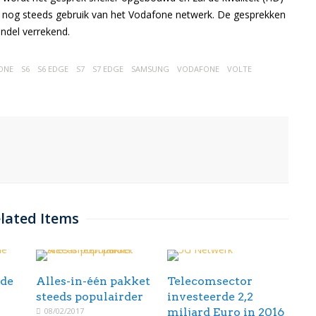
en nog steeds gebruik van het Vodafone netwerk. De gesprekken
ndel verrekend.
ONE
S6
S6 EDGE
S7
S7 EDGE
SAMSUNG
VODAFONE
VOLTE
lated Items
 de
Alles-in-één pakket
Telecomsector
steeds populairder
investeerde 2,2
08/02/2017
miljard Euro in 2016