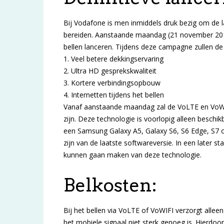
Bij Vodafone is men inmiddels druk bezig om de 
bereiden. Aanstaande maandag (21 november 2016} 
bellen lanceren. Tijdens deze campagne zullen de
1. Veel betere dekkingservaring
2. Ultra HD gesprekskwaliteit
3. Kortere verbindingsopbouw
4. Internetten tijdens het bellen
Vanaf aanstaande maandag zal de VoLTE en VoWI
zijn. Deze technologie is voorlopig alleen besc
een Samsung Galaxy A5, Galaxy S6, S6 Edge, S7 o
zijn van de laatste softwareversie. In een later s
kunnen gaan maken van deze technologie.
Belkosten:
Bij het bellen via VoLTE of VoWIFI verzorgt alleen
het mobiele signaal niet sterk genoeg is. Hierdoo