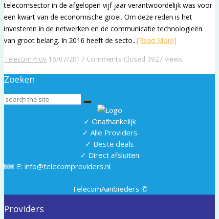
telecomsector in de afgelopen vijf jaar verantwoordelijk was voor
een kwart van de economische groei. Om deze reden is het
investeren in de netwerken en de communicatie technologieën
van groot belang. In 2016 heeft de secto...
[Read More]
TelecomProv
16/07/2017
Comments Closed
3927 views
Zoeken
✓ Onafhankelijk
✓ Alle Providers
✓ Beste deals
✓ Direct afsluiten
⌨ E: info@telecomproviders.nl
TelecomAanbieders ✆
Providers