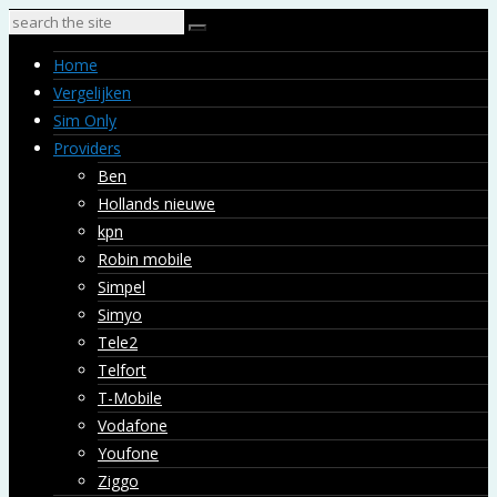
Home
Vergelijken
Sim Only
Providers
Ben
Hollands nieuwe
kpn
Robin mobile
Simpel
Simyo
Tele2
Telfort
T-Mobile
Vodafone
Youfone
Ziggo