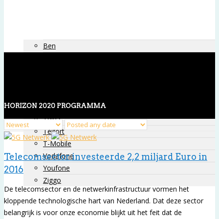
Vergelijken
Sim Only
Providers
Ben
Hollands nieuwe
kpn
Robin mobile
Simpel
HORIZON 2020 PROGRAMMA
Simyo
Tele2
Telfort
T-Mobile
Vodafone
Telecomsector investeerde 2,2 miljard Euro in
Youfone
2016
Ziggo
De telecomsector en de netwerkinfrastructuur vormen het
Alles-in-één-vergelijker
kloppende technologische hart van Nederland. Dat deze sector
Blog
belangrijk is voor onze economie blijkt uit het feit dat de
Contact