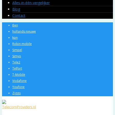
Alles-in-één-vergelijker
Blog
Contact
Ben
hollands nieuwe
kpn
Robin mobile
Simpel
Simyo
Tele2
Telfort
T-Mobile
Vodafone
Youfone
Ziggo
Home