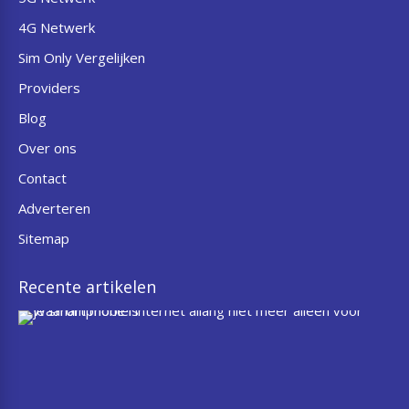
4G Netwerk
Sim Only Vergelijken
Providers
Blog
Over ons
Contact
Adverteren
Sitemap
Recente artikelen
W
a
a
r
o
m